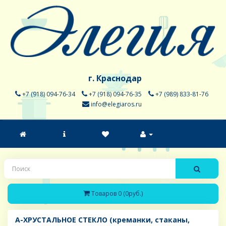
г. Краснодар
+7 (918) 094-76-34
+7 (918) 094-76-35
+7 (989) 833-81-76
info@elegiaros.ru
Товаров 0 (0руб.)
A-ХРУСТАЛЬНОЕ СТЕКЛО (креманки, стаканы,