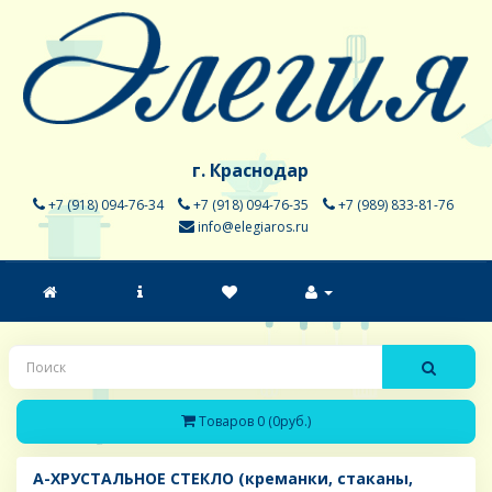
г. Краснодар
+7 (918) 094-76-34
+7 (918) 094-76-35
+7 (989) 833-81-76
info@elegiaros.ru
Товаров 0 (0руб.)
A-ХРУСТАЛЬНОЕ СТЕКЛО (креманки, стаканы,