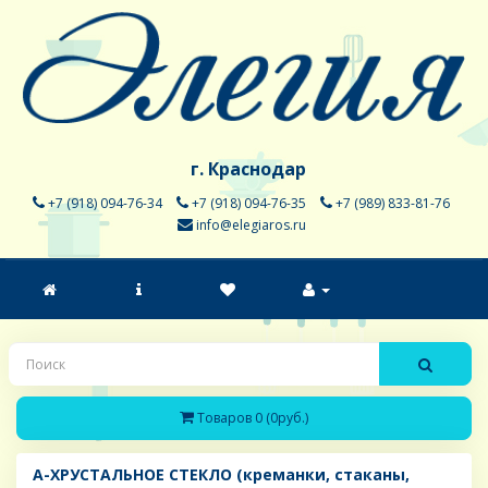
г. Краснодар
+7 (918) 094-76-34
+7 (918) 094-76-35
+7 (989) 833-81-76
info@elegiaros.ru
Товаров 0 (0руб.)
A-ХРУСТАЛЬНОЕ СТЕКЛО (креманки, стаканы,