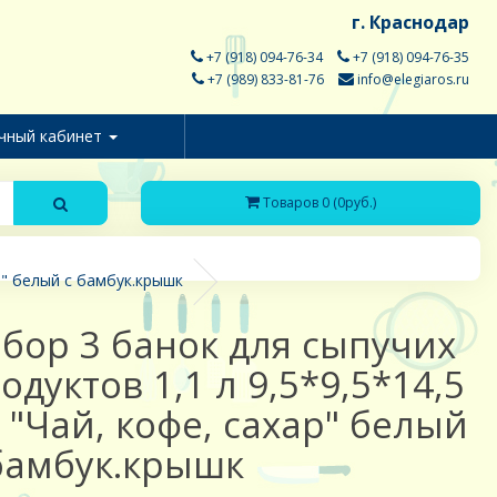
г. Краснодар
+7 (918) 094-76-34
+7 (918) 094-76-35
+7 (989) 833-81-76
info@elegiaros.ru
чный кабинет
Товаров 0 (0руб.)
р" белый с бамбук.крышк
бор 3 банок для сыпучих
одуктов 1,1 л 9,5*9,5*14,5
 "Чай, кофе, сахар" белый
бамбук.крышк