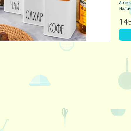
Артик
Налич
14