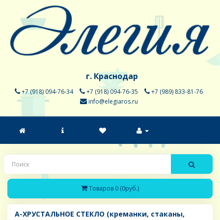
г. Краснодар
+7 (918) 094-76-34
+7 (918) 094-76-35
+7 (989) 833-81-76
info@elegiaros.ru
Товаров 0 (0руб.)
A-ХРУСТАЛЬНОЕ СТЕКЛО (креманки, стаканы,