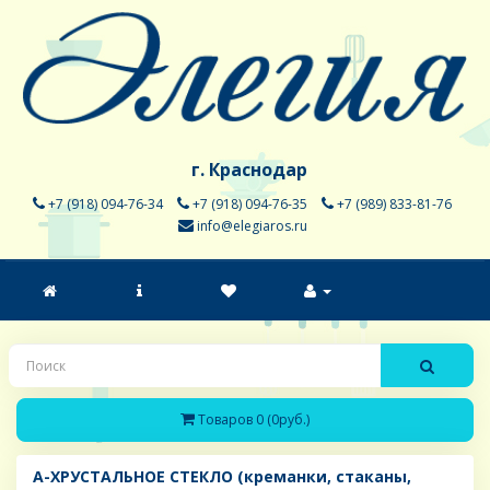
г. Краснодар
+7 (918) 094-76-34
+7 (918) 094-76-35
+7 (989) 833-81-76
info@elegiaros.ru
Товаров 0 (0руб.)
A-ХРУСТАЛЬНОЕ СТЕКЛО (креманки, стаканы,