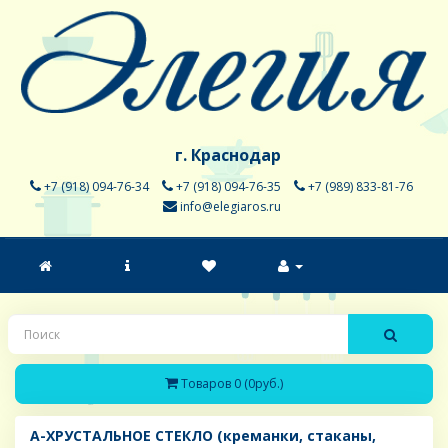
г. Краснодар
+7 (918) 094-76-34
+7 (918) 094-76-35
+7 (989) 833-81-76
info@elegiaros.ru
Товаров 0 (0руб.)
A-ХРУСТАЛЬНОЕ СТЕКЛО (креманки, стаканы,