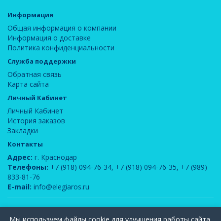
Информация
Общая информация о компании
Информация о доставке
Политика конфиденциальности
Служба поддержки
Обратная связь
Карта сайта
Личный Кабинет
Личный Кабинет
История заказов
Закладки
Контакты
Адрес:
г. Краснодар
Телефоны:
+7 (918) 094-76-34
,
+7 (918) 094-76-35
,
+7 (989)
833-81-76
E-mail:
info@elegiaros.ru
ООО "Новелла"
© 2026
Мы используем файлы cookie для улучшения работы сайта.
Вся информация, содержащаяся на данном сайте, является интеллектуальной