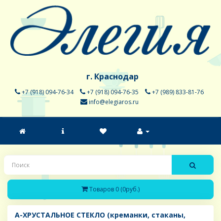
г. Краснодар
+7 (918) 094-76-34
+7 (918) 094-76-35
+7 (989) 833-81-76
info@elegiaros.ru
Товаров 0 (0руб.)
A-ХРУСТАЛЬНОЕ СТЕКЛО (креманки, стаканы,