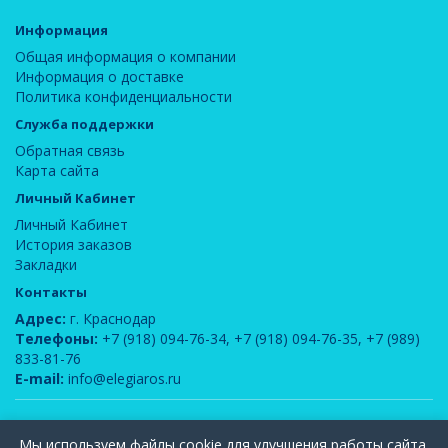
Информация
Общая информация о компании
Информация о доставке
Политика конфиденциальности
Служба поддержки
Обратная связь
Карта сайта
Личный Кабинет
Личный Кабинет
История заказов
Закладки
Контакты
Адрес:
г. Краснодар
Телефоны:
+7 (918) 094-76-34
,
+7 (918) 094-76-35
,
+7 (989)
833-81-76
E-mail:
info@elegiaros.ru
ООО "Новелла"
© 2026
Мы используем файлы cookie для улучшения работы сайта.
Вся информация, содержащаяся на данном сайте, является интеллектуальной