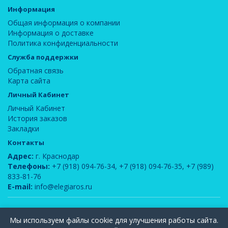
Информация
Общая информация о компании
Информация о доставке
Политика конфиденциальности
Служба поддержки
Обратная связь
Карта сайта
Личный Кабинет
Личный Кабинет
История заказов
Закладки
Контакты
Адрес:
г. Краснодар
Телефоны:
+7 (918) 094-76-34
,
+7 (918) 094-76-35
,
+7 (989)
833-81-76
E-mail:
info@elegiaros.ru
ООО "Новелла"
© 2026
Мы используем файлы cookie для улучшения работы сайта.
Вся информация, содержащаяся на данном сайте, является интеллектуальной