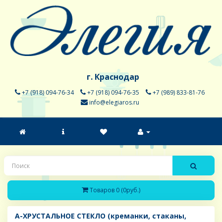
г. Краснодар
+7 (918) 094-76-34
+7 (918) 094-76-35
+7 (989) 833-81-76
info@elegiaros.ru
Товаров 0 (0руб.)
A-ХРУСТАЛЬНОЕ СТЕКЛО (креманки, стаканы,