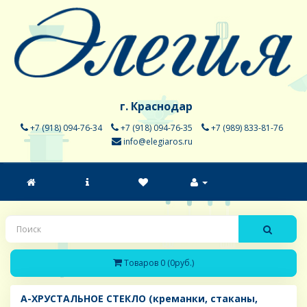
г. Краснодар
+7 (918) 094-76-34
+7 (918) 094-76-35
+7 (989) 833-81-76
info@elegiaros.ru
Товаров 0 (0руб.)
A-ХРУСТАЛЬНОЕ СТЕКЛО (креманки, стаканы,