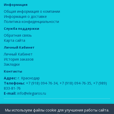
Информация
Общая информация о компании
Информация о доставке
Политика конфиденциальности
Служба поддержки
Обратная связь
Карта сайта
Личный Кабинет
Личный Кабинет
История заказов
Закладки
Контакты
Адрес:
г. Краснодар
Телефоны:
+7 (918) 094-76-34
,
+7 (918) 094-76-35
,
+7 (989)
833-81-76
E-mail:
info@elegiaros.ru
ООО "Новелла"
© 2026
Мы используем файлы cookie для улучшения работы сайта.
Вся информация, содержащаяся на данном сайте, является интеллектуальной