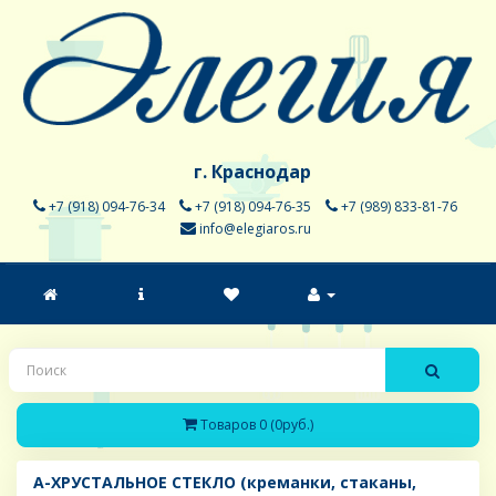
г. Краснодар
+7 (918) 094-76-34
+7 (918) 094-76-35
+7 (989) 833-81-76
info@elegiaros.ru
Товаров 0 (0руб.)
A-ХРУСТАЛЬНОЕ СТЕКЛО (креманки, стаканы,