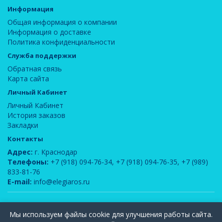
Информация
Общая информация о компании
Информация о доставке
Политика конфиденциальности
Служба поддержки
Обратная связь
Карта сайта
Личный Кабинет
Личный Кабинет
История заказов
Закладки
Контакты
Адрес:
г. Краснодар
Телефоны:
+7 (918) 094-76-34
,
+7 (918) 094-76-35
,
+7 (989)
833-81-76
E-mail:
info@elegiaros.ru
ООО "Новелла"
© 2026
Мы используем файлы cookie для улучшения работы сайта.
Вся информация, содержащаяся на данном сайте, является интеллектуальной