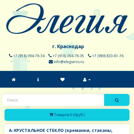
г. Краснодар
+7 (918) 094-76-34
+7 (918) 094-76-35
+7 (989) 833-81-76
info@elegiaros.ru
Товаров 0 (0руб.)
A-ХРУСТАЛЬНОЕ СТЕКЛО (креманки, стаканы,