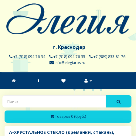
г. Краснодар
+7 (918) 094-76-34
+7 (918) 094-76-35
+7 (989) 833-81-76
info@elegiaros.ru
Товаров 0 (0руб.)
A-ХРУСТАЛЬНОЕ СТЕКЛО (креманки, стаканы,