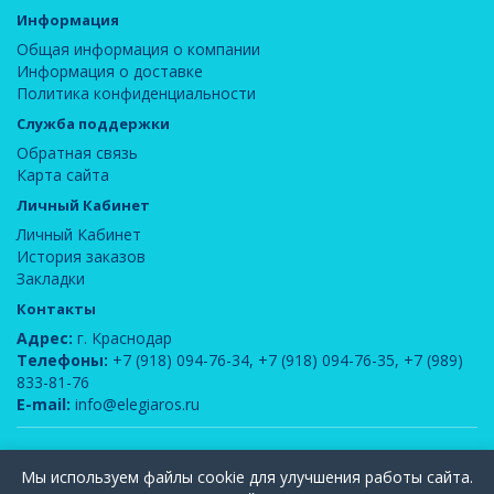
Информация
Общая информация о компании
Информация о доставке
Политика конфиденциальности
Служба поддержки
Обратная связь
Карта сайта
Личный Кабинет
Личный Кабинет
История заказов
Закладки
Контакты
Адрес:
г. Краснодар
Телефоны:
+7 (918) 094-76-34
,
+7 (918) 094-76-35
,
+7 (989)
833-81-76
E-mail:
info@elegiaros.ru
ООО "Новелла"
© 2026
Мы используем файлы cookie для улучшения работы сайта.
Вся информация, содержащаяся на данном сайте, является интеллектуальной