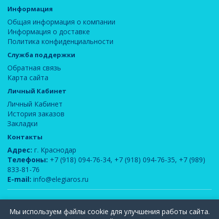
Информация
Общая информация о компании
Информация о доставке
Политика конфиденциальности
Служба поддержки
Обратная связь
Карта сайта
Личный Кабинет
Личный Кабинет
История заказов
Закладки
Контакты
Адрес:
г. Краснодар
Телефоны:
+7 (918) 094-76-34
,
+7 (918) 094-76-35
,
+7 (989)
833-81-76
E-mail:
info@elegiaros.ru
ООО "Новелла"
© 2026
Мы используем файлы cookie для улучшения работы сайта.
Вся информация, содержащаяся на данном сайте, является интеллектуальной