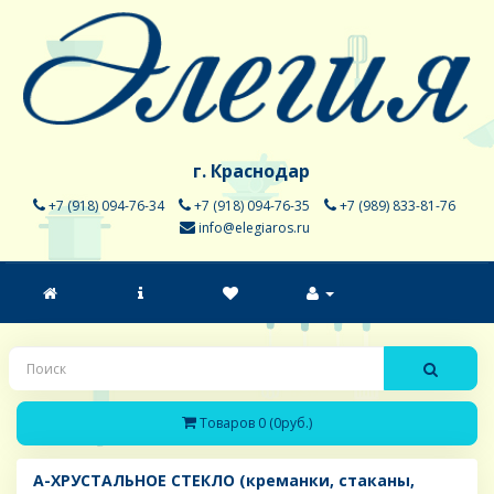
г. Краснодар
+7 (918) 094-76-34
+7 (918) 094-76-35
+7 (989) 833-81-76
info@elegiaros.ru
Товаров 0 (0руб.)
A-ХРУСТАЛЬНОЕ СТЕКЛО (креманки, стаканы,