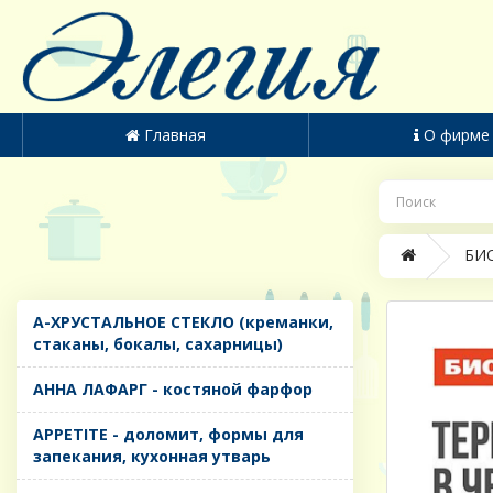
Главная
О фирме
БИО
A-ХРУСТАЛЬНОЕ СТЕКЛО (креманки,
стаканы, бокалы, сахарницы)
AHHA ЛАФАРГ - костяной фарфор
APPETITE - доломит, формы для
запекания, кухонная утварь