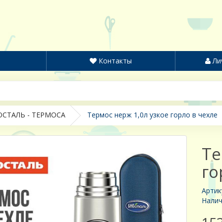
Контакты
Ли
СТАЛЬ - ТЕРМОСА
Термос нерж 1,0л узкое горло в чехле
Те
го
Артик
Налич