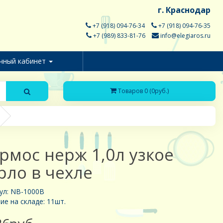
г. Краснодар
+7 (918) 094-76-34
+7 (918) 094-76-35
+7 (989) 833-81-76
info@elegiaros.ru
чный кабинет
Товаров 0 (0руб.)
рмос нерж 1,0л узкое
рло в чехле
ул: NB-1000В
ие на складе: 11шт.