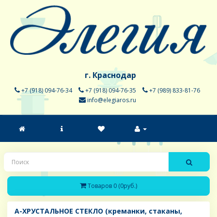
г. Краснодар
+7 (918) 094-76-34
+7 (918) 094-76-35
+7 (989) 833-81-76
info@elegiaros.ru
Товаров 0 (0руб.)
A-ХРУСТАЛЬНОЕ СТЕКЛО (креманки, стаканы,