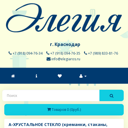
г. Краснодар
+7 (918) 094-76-34
+7 (918) 094-76-35
+7 (989) 833-81-76
info@elegiaros.ru
Товаров 0 (0руб.)
A-ХРУСТАЛЬНОЕ СТЕКЛО (креманки, стаканы,