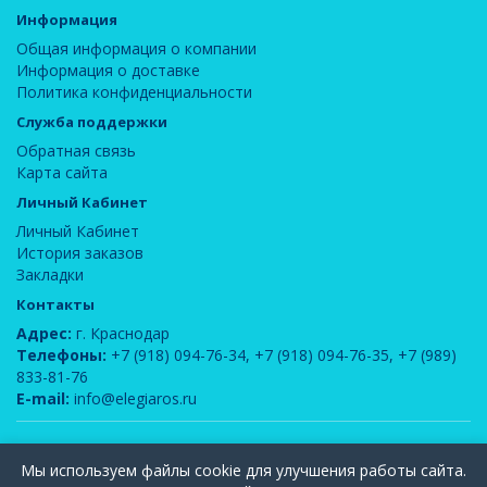
Информация
Общая информация о компании
Информация о доставке
Политика конфиденциальности
Служба поддержки
Обратная связь
Карта сайта
Личный Кабинет
Личный Кабинет
История заказов
Закладки
Контакты
Адрес:
г. Краснодар
Телефоны:
+7 (918) 094-76-34
,
+7 (918) 094-76-35
,
+7 (989)
833-81-76
E-mail:
info@elegiaros.ru
ООО "Новелла"
© 2026
Мы используем файлы cookie для улучшения работы сайта.
Вся информация, содержащаяся на данном сайте, является интеллектуальной