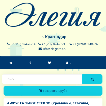
г. Краснодар
+7 (918) 094-76-34
+7 (918) 094-76-35
+7 (989) 833-81-76
info@elegiaros.ru
Товаров 0 (0руб.)
A-ХРУСТАЛЬНОЕ СТЕКЛО (креманки, стаканы,