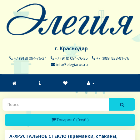
г. Краснодар
+7 (918) 094-76-34
+7 (918) 094-76-35
+7 (989) 833-81-76
info@elegiaros.ru
Товаров 0 (0руб.)
A-ХРУСТАЛЬНОЕ СТЕКЛО (креманки, стаканы,