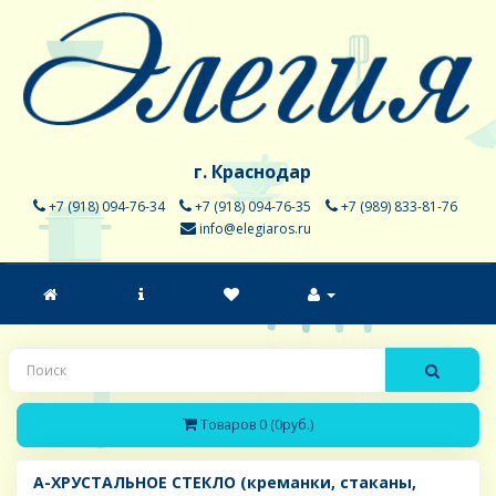
г. Краснодар
+7 (918) 094-76-34
+7 (918) 094-76-35
+7 (989) 833-81-76
info@elegiaros.ru
Товаров 0 (0руб.)
A-ХРУСТАЛЬНОЕ СТЕКЛО (креманки, стаканы,