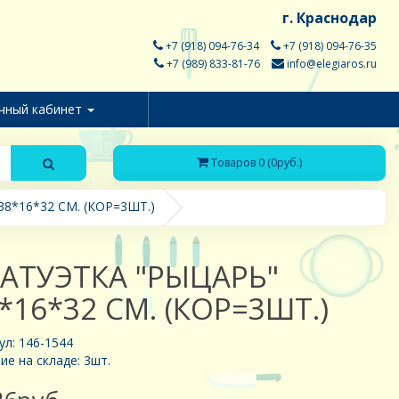
г. Краснодар
+7 (918) 094-76-34
+7 (918) 094-76-35
+7 (989) 833-81-76
info@elegiaros.ru
чный кабинет
Товаров 0 (0руб.)
8*16*32 СМ. (КОР=3ШТ.)
АТУЭТКА "РЫЦАРЬ"
*16*32 СМ. (КОР=3ШТ.)
ул: 146-1544
ие на складе: 3шт.