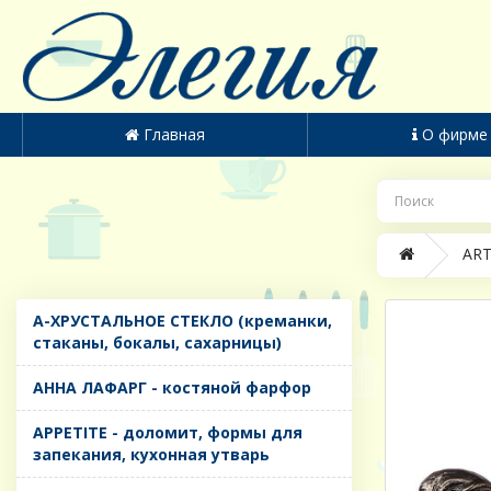
Главная
О фирме
ART
A-ХРУСТАЛЬНОЕ СТЕКЛО (креманки,
стаканы, бокалы, сахарницы)
AHHA ЛАФАРГ - костяной фарфор
APPETITE - доломит, формы для
запекания, кухонная утварь