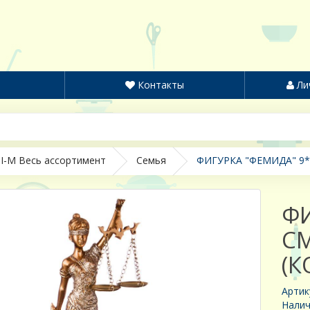
Контакты
Ли
I-M Весь ассортимент
Семья
ФИГУРКА "ФЕМИДА" 9*
ФИ
СМ
(К
Артик
Налич