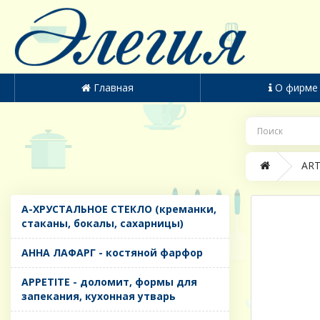
Главная
О фирме
ART
A-ХРУСТАЛЬНОЕ СТЕКЛО (креманки,
стаканы, бокалы, сахарницы)
AHHA ЛАФАРГ - костяной фарфор
APPETITE - доломит, формы для
запекания, кухонная утварь