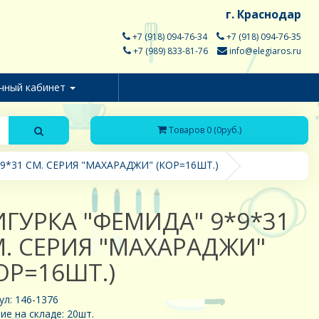
г. Краснодар
+7 (918) 094-76-34
+7 (918) 094-76-35
+7 (989) 833-81-76
info@elegiaros.ru
чный кабинет
Товаров 0 (0руб.)
9*31 СМ. СЕРИЯ "МАХАРАДЖИ" (КОР=16ШТ.)
ГУРКА "ФЕМИДА" 9*9*31
. СЕРИЯ "МАХАРАДЖИ"
ОР=16ШТ.)
ул: 146-1376
ие на складе: 20шт.