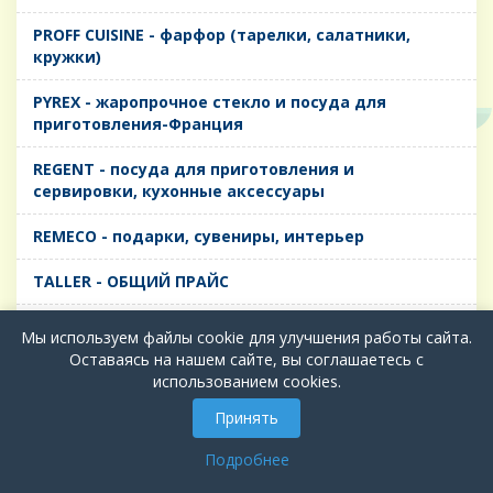
PROFF CUISINE - фарфор (тарелки, салатники,
кружки)
PYREX - жаропрочное стекло и посуда для
приготовления-Франция
REGENT - посуда для приготовления и
сервировки, кухонные аксессуары
REMECO - подарки, сувениры, интерьер
TALLER - ОБЩИЙ ПРАЙС
TIMA - посуда для приготовления и сервировки,
Мы используем файлы cookie для улучшения работы сайта.
кухонные аксессуары
Оставаясь на нашем сайте, вы соглашаетесь с
использованием cookies.
БИОЛ - ЧУГУН
Принять
БИОСТАЛЬ - ТЕРМОСА
Подробнее
ВЕРСО, ДЫМКА, ТОПАЗ, ГРАФИТ - Цветное стекло