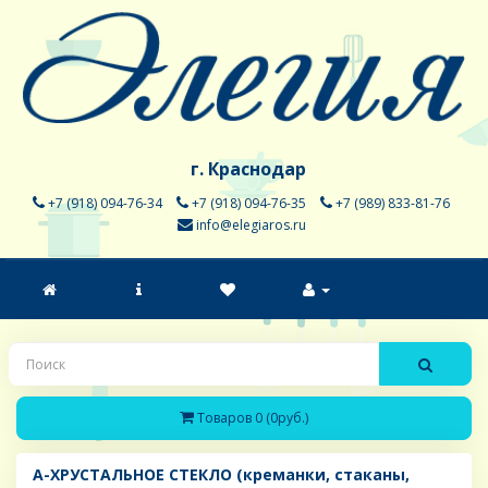
г. Краснодар
+7 (918) 094-76-34
+7 (918) 094-76-35
+7 (989) 833-81-76
info@elegiaros.ru
Товаров 0 (0руб.)
A-ХРУСТАЛЬНОЕ СТЕКЛО (креманки, стаканы,