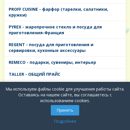
PROFF CUISINE - фарфор (тарелки, салатники,
кружки)
PYREX - жаропрочное стекло и посуда для
приготовления-Франция
REGENT - посуда для приготовления и
сервировки, кухонные аксессуары
REMECO - подарки, сувениры, интерьер
TALLER - ОБЩИЙ ПРАЙС
TIMA - посуда для приготовления и сервировки,
Мы используем файлы cookie для улучшения работы сайта.
кухонные аксессуары
Оставаясь на нашем сайте, вы соглашаетесь с
использованием cookies.
БИОЛ - ЧУГУН
Принять
БИОСТАЛЬ - ТЕРМОСА
Подробнее
ВЕРСО, ДЫМКА, ТОПАЗ, ГРАФИТ - Цветное стекло