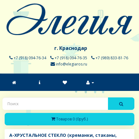
г. Краснодар
+7 (918) 094-76-34
+7 (918) 094-76-35
+7 (989) 833-81-76
info@elegiaros.ru
Товаров 0 (0руб.)
A-ХРУСТАЛЬНОЕ СТЕКЛО (креманки, стаканы,