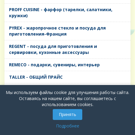
PROFF CUISINE - фарфор (тарелки, салатники,
кружки)
PYREX - жаропрочное стекло и посуда для
приготовления-Франция
REGENT - посуда для приготовления и
сервировки, кухонные аксессуары
REMECO - подарки, сувениры, интерьер
TALLER - ОБЩИЙ ПРАЙС
TIMA - посуда для приготовления и сервировки,
Мы используем файлы cookie для улучшения работы сайта.
кухонные аксессуары
Оставаясь на нашем сайте, вы соглашаетесь с
использованием cookies.
БИОЛ - ЧУГУН
Принять
БИОСТАЛЬ - ТЕРМОСА
Подробнее
ВЕРСО, ДЫМКА, ТОПАЗ, ГРАФИТ - Цветное стекло