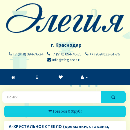
г. Краснодар
+7 (918) 094-76-34
+7 (918) 094-76-35
+7 (989) 833-81-76
info@elegiaros.ru
Товаров 0 (0руб.)
A-ХРУСТАЛЬНОЕ СТЕКЛО (креманки, стаканы,