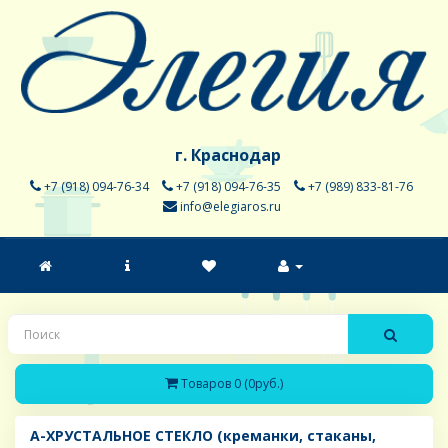
г. Краснодар
+7 (918) 094-76-34
+7 (918) 094-76-35
+7 (989) 833-81-76
info@elegiaros.ru
Товаров 0 (0руб.)
A-ХРУСТАЛЬНОЕ СТЕКЛО (креманки, стаканы,