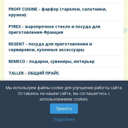
PROFF CUISINE - фарфор (тарелки, салатники,
кружки)
PYREX - жаропрочное стекло и посуда для
приготовления-Франция
REGENT - посуда для приготовления и
сервировки, кухонные аксессуары
REMECO - подарки, сувениры, интерьер
TALLER - ОБЩИЙ ПРАЙС
TIMA - посуда для приготовления и сервировки,
Мы используем файлы cookie для улучшения работы сайта.
кухонные аксессуары
Оставаясь на нашем сайте, вы соглашаетесь с
использованием cookies.
БИОЛ - ЧУГУН
Принять
БИОСТАЛЬ - ТЕРМОСА
Подробнее
ВЕРСО, ДЫМКА, ТОПАЗ, ГРАФИТ - Цветное стекло