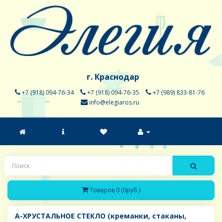
г. Краснодар
+7 (918) 094-76-34
+7 (918) 094-76-35
+7 (989) 833-81-76
info@elegiaros.ru
Товаров 0 (0руб.)
A-ХРУСТАЛЬНОЕ СТЕКЛО (креманки, стаканы,