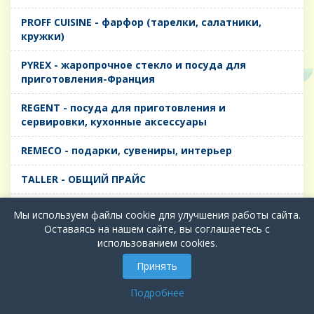
PROFF CUISINE - фарфор (тарелки, салатники,
кружки)
PYREX - жаропрочное стекло и посуда для
приготовления-Франция
REGENT - посуда для приготовления и
сервировки, кухонные аксессуары
REMECO - подарки, сувениры, интерьер
TALLER - ОБЩИЙ ПРАЙС
TIMA - посуда для приготовления и сервировки,
Мы используем файлы cookie для улучшения работы сайта.
кухонные аксессуары
Оставаясь на нашем сайте, вы соглашаетесь с
использованием cookies.
БИОЛ - ЧУГУН
Принять
БИОСТАЛЬ - ТЕРМОСА
Подробнее
ВЕРСО, ДЫМКА, ТОПАЗ, ГРАФИТ - Цветное стекло