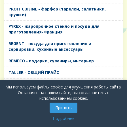
PROFF CUISINE - фарфор (тарелки, салатники,
кружки)
PYREX - жаропрочное стекло и посуда для
приготовления-Франция
REGENT - посуда для приготовления и
сервировки, кухонные аксессуары
REMECO - подарки, сувениры, интерьер
TALLER - ОБЩИЙ ПРАЙС
TIMA - посуда для приготовления и сервировки,
Мы используем файлы cookie для улучшения работы сайта.
кухонные аксессуары
Оставаясь на нашем сайте, вы соглашаетесь с
использованием cookies.
БИОЛ - ЧУГУН
Принять
БИОСТАЛЬ - ТЕРМОСА
Подробнее
ВЕРСО, ДЫМКА, ТОПАЗ, ГРАФИТ - Цветное стекло