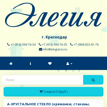
г. Краснодар
+7 (918) 094-76-34
+7 (918) 094-76-35
+7 (989) 833-81-76
info@elegiaros.ru
Товаров 0 (0руб.)
A-ХРУСТАЛЬНОЕ СТЕКЛО (креманки, стаканы,