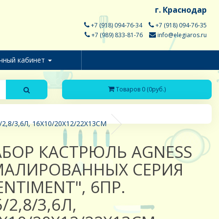
г. Краснодар
+7 (918) 094-76-34
+7 (918) 094-76-35
+7 (989) 833-81-76
info@elegiaros.ru
чный кабинет
Товаров 0 (0руб.)
8/3,6Л, 16Х10/20Х12/22Х13СМ
АБОР КАСТРЮЛЬ AGNESS
МАЛИРОВАННЫХ СЕРИЯ
ENTIMENT", 6ПР.
5/2,8/3,6Л,