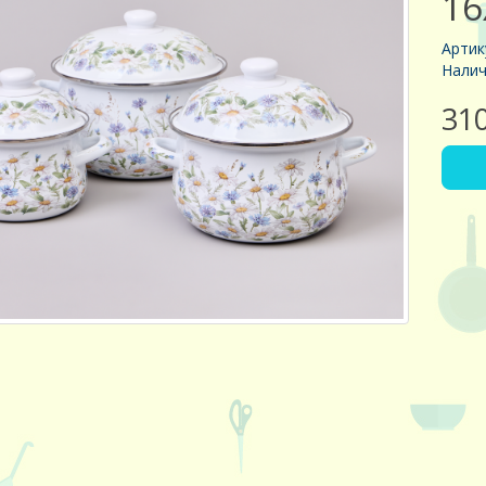
16
Артик
Налич
31