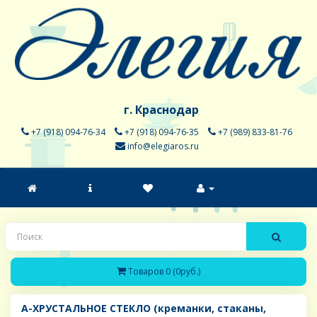
г. Краснодар
+7 (918) 094-76-34
+7 (918) 094-76-35
+7 (989) 833-81-76
info@elegiaros.ru
Товаров 0 (0руб.)
A-ХРУСТАЛЬНОЕ СТЕКЛО (креманки, стаканы,