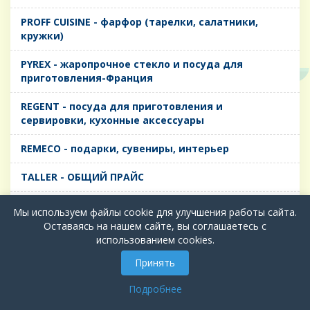
PROFF CUISINE - фарфор (тарелки, салатники,
кружки)
PYREX - жаропрочное стекло и посуда для
приготовления-Франция
REGENT - посуда для приготовления и
сервировки, кухонные аксессуары
REMECO - подарки, сувениры, интерьер
TALLER - ОБЩИЙ ПРАЙС
TIMA - посуда для приготовления и сервировки,
Мы используем файлы cookie для улучшения работы сайта.
кухонные аксессуары
Оставаясь на нашем сайте, вы соглашаетесь с
использованием cookies.
БИОЛ - ЧУГУН
Принять
БИОСТАЛЬ - ТЕРМОСА
Подробнее
ВЕРСО, ДЫМКА, ТОПАЗ, ГРАФИТ - Цветное стекло