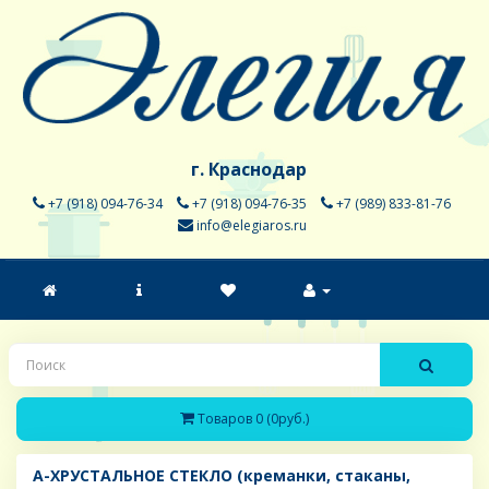
г. Краснодар
+7 (918) 094-76-34
+7 (918) 094-76-35
+7 (989) 833-81-76
info@elegiaros.ru
Товаров 0 (0руб.)
A-ХРУСТАЛЬНОЕ СТЕКЛО (креманки, стаканы,