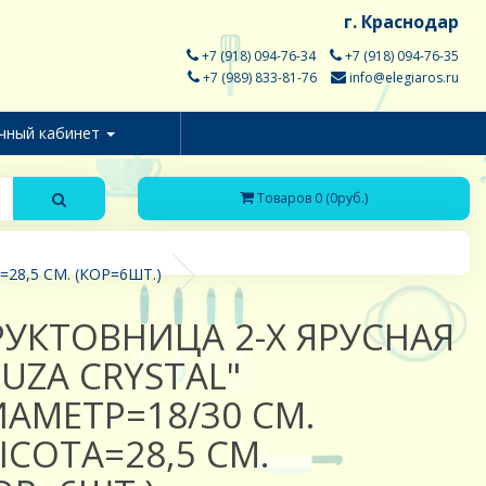
г. Краснодар
+7 (918) 094-76-34
+7 (918) 094-76-35
+7 (989) 833-81-76
info@elegiaros.ru
чный кабинет
Товаров 0 (0руб.)
28,5 СМ. (КОР=6ШТ.)
УКТОВНИЦА 2-Х ЯРУСНАЯ
UZA CRYSTAL"
АМЕТР=18/30 СМ.
СОТА=28,5 СМ.