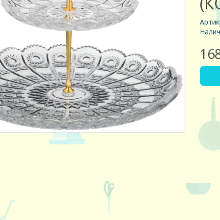
(К
Артик
Налич
16