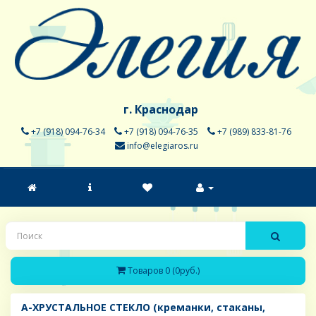
г. Краснодар
+7 (918) 094-76-34
+7 (918) 094-76-35
+7 (989) 833-81-76
info@elegiaros.ru
Товаров 0 (0руб.)
A-ХРУСТАЛЬНОЕ СТЕКЛО (креманки, стаканы,