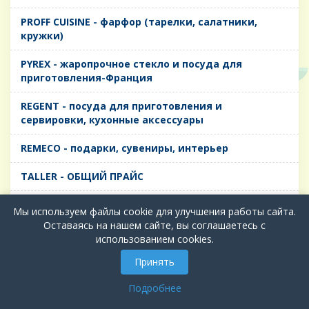
PROFF CUISINE - фарфор (тарелки, салатники,
кружки)
PYREX - жаропрочное стекло и посуда для
приготовления-Франция
REGENT - посуда для приготовления и
сервировки, кухонные аксессуары
REMECO - подарки, сувениры, интерьер
TALLER - ОБЩИЙ ПРАЙС
TIMA - посуда для приготовления и сервировки,
Мы используем файлы cookie для улучшения работы сайта.
кухонные аксессуары
Оставаясь на нашем сайте, вы соглашаетесь с
использованием cookies.
БИОЛ - ЧУГУН
Принять
БИОСТАЛЬ - ТЕРМОСА
Подробнее
ВЕРСО, ДЫМКА, ТОПАЗ, ГРАФИТ - Цветное стекло