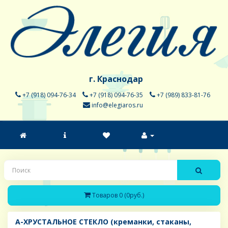
г. Краснодар
+7 (918) 094-76-34
+7 (918) 094-76-35
+7 (989) 833-81-76
info@elegiaros.ru
Товаров 0 (0руб.)
A-ХРУСТАЛЬНОЕ СТЕКЛО (креманки, стаканы,