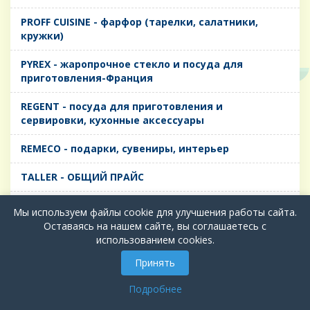
PROFF CUISINE - фарфор (тарелки, салатники,
кружки)
PYREX - жаропрочное стекло и посуда для
приготовления-Франция
REGENT - посуда для приготовления и
сервировки, кухонные аксессуары
REMECO - подарки, сувениры, интерьер
TALLER - ОБЩИЙ ПРАЙС
TIMA - посуда для приготовления и сервировки,
Мы используем файлы cookie для улучшения работы сайта.
кухонные аксессуары
Оставаясь на нашем сайте, вы соглашаетесь с
использованием cookies.
БИОЛ - ЧУГУН
Принять
БИОСТАЛЬ - ТЕРМОСА
Подробнее
ВЕРСО, ДЫМКА, ТОПАЗ, ГРАФИТ - Цветное стекло