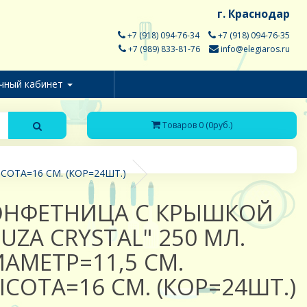
г. Краснодар
+7 (918) 094-76-34
+7 (918) 094-76-35
+7 (989) 833-81-76
info@elegiaros.ru
чный кабинет
Товаров 0 (0руб.)
СОТА=16 СМ. (КОР=24ШТ.)
ОНФЕТНИЦА С КРЫШКОЙ
UZA CRYSTAL" 250 МЛ.
АМЕТР=11,5 СМ.
СОТА=16 СМ. (КОР=24ШТ.)