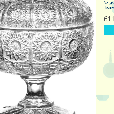
Артик
Налич
61