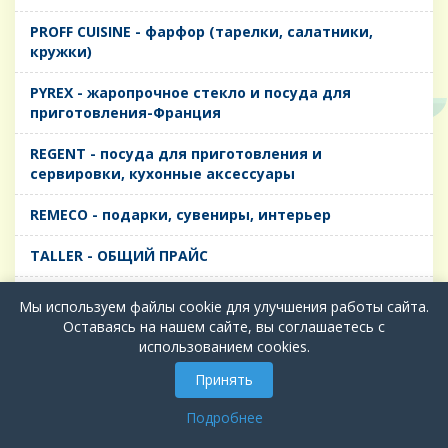
PROFF CUISINE - фарфор (тарелки, салатники,
кружки)
PYREX - жаропрочное стекло и посуда для
приготовления-Франция
REGENT - посуда для приготовления и
сервировки, кухонные аксессуары
REMECO - подарки, сувениры, интерьер
TALLER - ОБЩИЙ ПРАЙС
TIMA - посуда для приготовления и сервировки,
Мы используем файлы cookie для улучшения работы сайта.
кухонные аксессуары
Оставаясь на нашем сайте, вы соглашаетесь с
использованием cookies.
БИОЛ - ЧУГУН
Принять
БИОСТАЛЬ - ТЕРМОСА
Подробнее
ВЕРСО, ДЫМКА, ТОПАЗ, ГРАФИТ - Цветное стекло