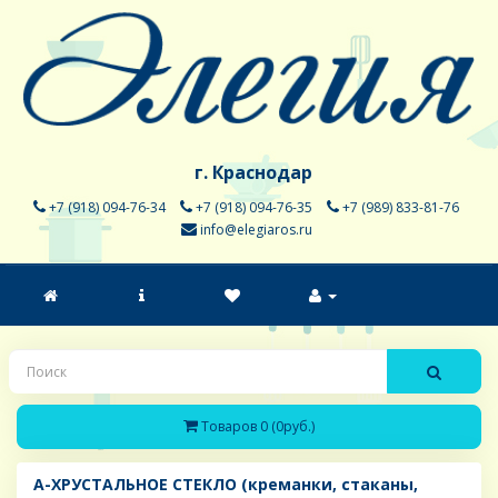
г. Краснодар
+7 (918) 094-76-34
+7 (918) 094-76-35
+7 (989) 833-81-76
info@elegiaros.ru
Товаров 0 (0руб.)
A-ХРУСТАЛЬНОЕ СТЕКЛО (креманки, стаканы,