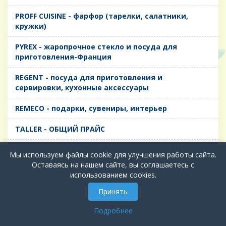
PROFF CUISINE - фарфор (тарелки, салатники,
кружки)
PYREX - жаропрочное стекло и посуда для
приготовления-Франция
REGENT - посуда для приготовления и
сервировки, кухонные аксессуары
REMECO - подарки, сувениры, интерьер
TALLER - ОБЩИЙ ПРАЙС
TIMA - посуда для приготовления и сервировки,
Мы используем файлы cookie для улучшения работы сайта.
кухонные аксессуары
Оставаясь на нашем сайте, вы соглашаетесь с
использованием cookies.
БИОЛ - ЧУГУН
Принять
БИОСТАЛЬ - ТЕРМОСА
Подробнее
ВЕРСО, ДЫМКА, ТОПАЗ, ГРАФИТ - Цветное стекло