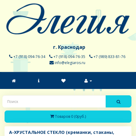
г. Краснодар
+7 (918) 094-76-34
+7 (918) 094-76-35
+7 (989) 833-81-76
info@elegiaros.ru
Товаров 0 (0руб.)
A-ХРУСТАЛЬНОЕ СТЕКЛО (креманки, стаканы,