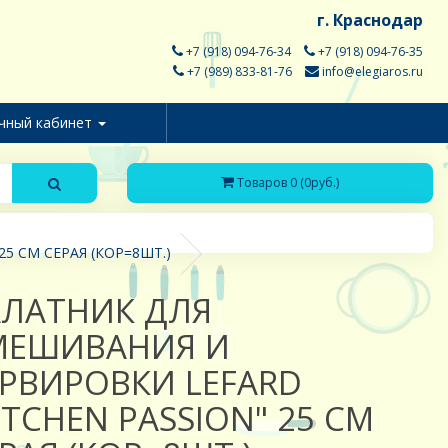
г. Краснодар
+7 (918) 094-76-34
+7 (918) 094-76-35
+7 (989) 833-81-76
info@elegiaros.ru
чный кабинет
Товаров 0 (0руб.)
5 СМ СЕРАЯ (КОР=8ШТ.)
АЛАТНИК ДЛЯ
МЕШИВАНИЯ И
РВИРОВКИ LEFARD
ITCHEN PASSION" 25 СМ