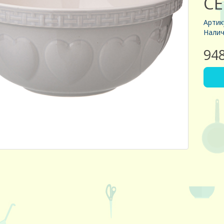
СЕ
Артик
Налич
94