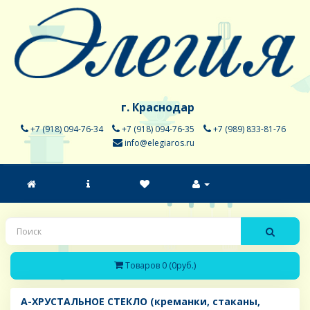
г. Краснодар
+7 (918) 094-76-34
+7 (918) 094-76-35
+7 (989) 833-81-76
info@elegiaros.ru
Товаров 0 (0руб.)
A-ХРУСТАЛЬНОЕ СТЕКЛО (креманки, стаканы,