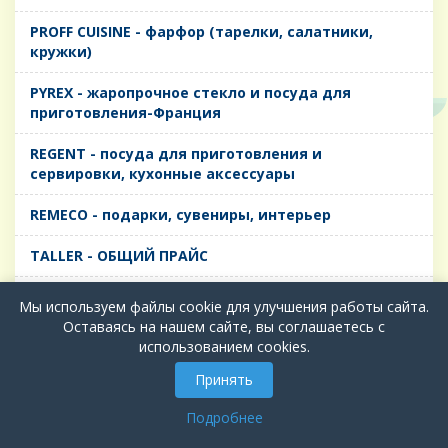
PROFF CUISINE - фарфор (тарелки, салатники,
кружки)
PYREX - жаропрочное стекло и посуда для
приготовления-Франция
REGENT - посуда для приготовления и
сервировки, кухонные аксессуары
REMECO - подарки, сувениры, интерьер
TALLER - ОБЩИЙ ПРАЙС
TIMA - посуда для приготовления и сервировки,
Мы используем файлы cookie для улучшения работы сайта.
кухонные аксессуары
Оставаясь на нашем сайте, вы соглашаетесь с
использованием cookies.
БИОЛ - ЧУГУН
Принять
БИОСТАЛЬ - ТЕРМОСА
Подробнее
ВЕРСО, ДЫМКА, ТОПАЗ, ГРАФИТ - Цветное стекло