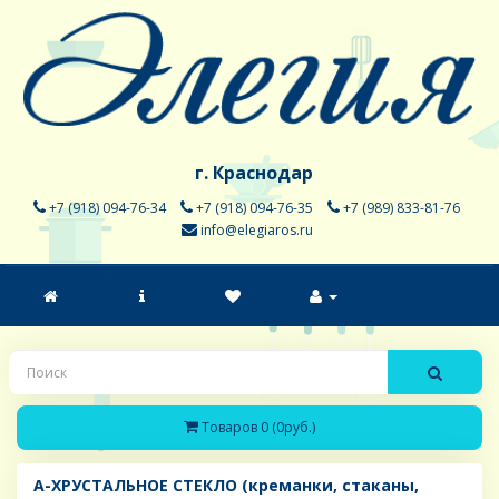
г. Краснодар
+7 (918) 094-76-34
+7 (918) 094-76-35
+7 (989) 833-81-76
info@elegiaros.ru
Товаров 0 (0руб.)
A-ХРУСТАЛЬНОЕ СТЕКЛО (креманки, стаканы,