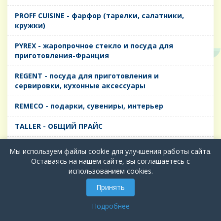
PROFF CUISINE - фарфор (тарелки, салатники,
кружки)
PYREX - жаропрочное стекло и посуда для
приготовления-Франция
REGENT - посуда для приготовления и
сервировки, кухонные аксессуары
REMECO - подарки, сувениры, интерьер
TALLER - ОБЩИЙ ПРАЙС
TIMA - посуда для приготовления и сервировки,
Мы используем файлы cookie для улучшения работы сайта.
кухонные аксессуары
Оставаясь на нашем сайте, вы соглашаетесь с
использованием cookies.
БИОЛ - ЧУГУН
Принять
БИОСТАЛЬ - ТЕРМОСА
Подробнее
ВЕРСО, ДЫМКА, ТОПАЗ, ГРАФИТ - Цветное стекло