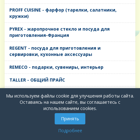
PROFF CUISINE - фарфор (тарелки, салатники,
кружки)
PYREX - жаропрочное стекло и посуда для
приготовления-Франция
REGENT - посуда для приготовления и
сервировки, кухонные аксессуары
REMECO - подарки, сувениры, интерьер
TALLER - ОБЩИЙ ПРАЙС
TIMA - посуда для приготовления и сервировки,
Мы используем файлы cookie для улучшения работы сайта.
кухонные аксессуары
Оставаясь на нашем сайте, вы соглашаетесь с
использованием cookies.
БИОЛ - ЧУГУН
Принять
БИОСТАЛЬ - ТЕРМОСА
Подробнее
ВЕРСО, ДЫМКА, ТОПАЗ, ГРАФИТ - Цветное стекло