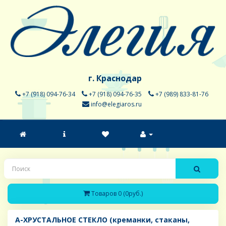
г. Краснодар
+7 (918) 094-76-34
+7 (918) 094-76-35
+7 (989) 833-81-76
info@elegiaros.ru
Товаров 0 (0руб.)
A-ХРУСТАЛЬНОЕ СТЕКЛО (креманки, стаканы,