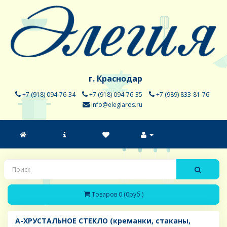
г. Краснодар
+7 (918) 094-76-34
+7 (918) 094-76-35
+7 (989) 833-81-76
info@elegiaros.ru
Товаров 0 (0руб.)
A-ХРУСТАЛЬНОЕ СТЕКЛО (креманки, стаканы,