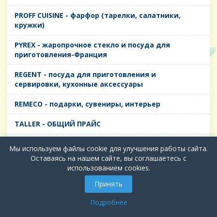
PROFF CUISINE - фарфор (тарелки, салатники,
кружки)
PYREX - жаропрочное стекло и посуда для
приготовления-Франция
REGENT - посуда для приготовления и
сервировки, кухонные аксессуары
REMECO - подарки, сувениры, интерьер
TALLER - ОБЩИЙ ПРАЙС
TIMA - посуда для приготовления и сервировки,
Мы используем файлы cookie для улучшения работы сайта.
кухонные аксессуары
Оставаясь на нашем сайте, вы соглашаетесь с
использованием cookies.
БИОЛ - ЧУГУН
Принять
БИОСТАЛЬ - ТЕРМОСА
Подробнее
ВЕРСО, ДЫМКА, ТОПАЗ, ГРАФИТ - Цветное стекло