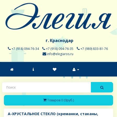
г. Краснодар
+7 (918) 094-76-34
+7 (918) 094-76-35
+7 (989) 833-81-76
info@elegiaros.ru
Товаров 0 (0руб.)
A-ХРУСТАЛЬНОЕ СТЕКЛО (креманки, стаканы,