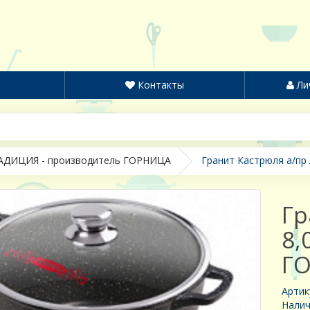
Контакты
Ли
АДИЦИЯ - производитель ГОРНИЦА
Гранит Кастрюля а/пр
Гр
8,
Г
Артик
Налич