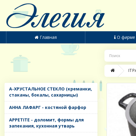
Главная
О фирме
IТР
A-ХРУСТАЛЬНОЕ СТЕКЛО (креманки,
стаканы, бокалы, сахарницы)
AHHA ЛАФАРГ - костяной фарфор
APPETITE - доломит, формы для
запекания, кухонная утварь