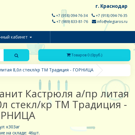
г. Краснодар
+7 (918) 094-76-34
+7 (918) 094-76-35
+7 (989) 833-81-76
info@elegiaros.ru
чный кабинет
Товаров 0 (0руб.)
 литая 8,0л стекл/кр ТМ Традиция - ГОРНИЦА
анит Кастрюля а/пр литая
0л стекл/кр ТМ Традиция -
ОРНИЦА
ул: к303аг
ие на складе: 46шт.