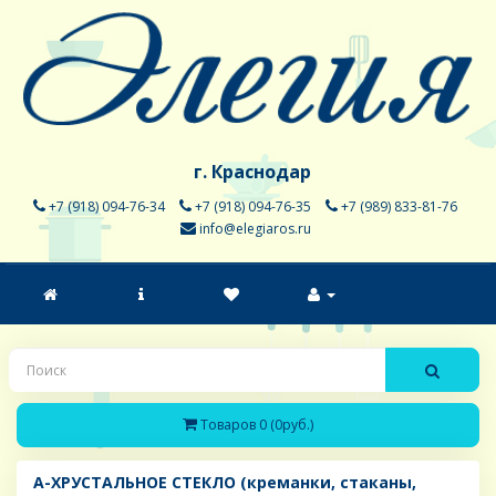
г. Краснодар
+7 (918) 094-76-34
+7 (918) 094-76-35
+7 (989) 833-81-76
info@elegiaros.ru
Товаров 0 (0руб.)
A-ХРУСТАЛЬНОЕ СТЕКЛО (креманки, стаканы,