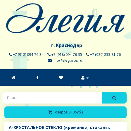
г. Краснодар
+7 (918) 094-76-34
+7 (918) 094-76-35
+7 (989) 833-81-76
info@elegiaros.ru
Товаров 0 (0руб.)
A-ХРУСТАЛЬНОЕ СТЕКЛО (креманки, стаканы,