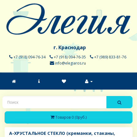
г. Краснодар
+7 (918) 094-76-34
+7 (918) 094-76-35
+7 (989) 833-81-76
info@elegiaros.ru
Товаров 0 (0руб.)
A-ХРУСТАЛЬНОЕ СТЕКЛО (креманки, стаканы,