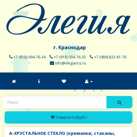
г. Краснодар
+7 (918) 094-76-34
+7 (918) 094-76-35
+7 (989) 833-81-76
info@elegiaros.ru
Товаров 0 (0руб.)
A-ХРУСТАЛЬНОЕ СТЕКЛО (креманки, стаканы,