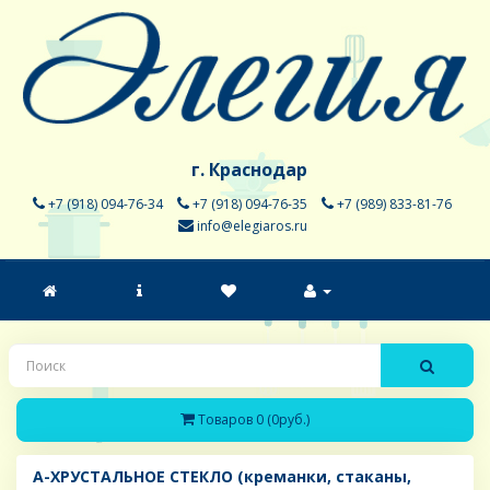
г. Краснодар
+7 (918) 094-76-34
+7 (918) 094-76-35
+7 (989) 833-81-76
info@elegiaros.ru
Товаров 0 (0руб.)
A-ХРУСТАЛЬНОЕ СТЕКЛО (креманки, стаканы,