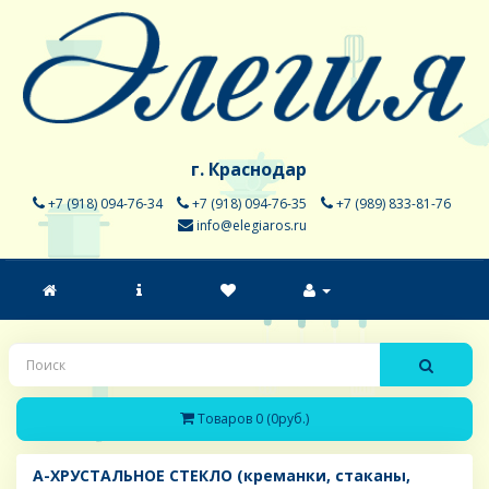
г. Краснодар
+7 (918) 094-76-34
+7 (918) 094-76-35
+7 (989) 833-81-76
info@elegiaros.ru
Товаров 0 (0руб.)
A-ХРУСТАЛЬНОЕ СТЕКЛО (креманки, стаканы,